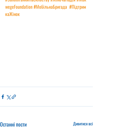
wegeFoundation
#МобільнаБригада
#Підтрим
каЖінок
Останні пости
Дивитися всі