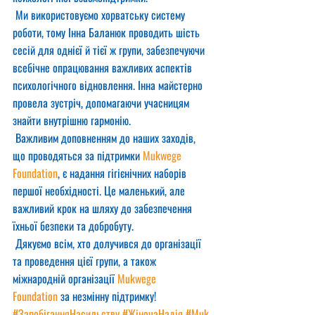
 Ми використовуємо хорватську систему 
роботи, тому Інна Баланюк проводить шість 
сесій для однієї й тієї ж групи, забезпечуючи 
всебічне опрацювання важливих аспектів 
психологічного відновлення. Інна майстерно 
провела зустріч, допомагаючи учасницям 
знайти внутрішню гармонію.
 Важливим доповненням до наших заходів, 
що проводяться за підтримки 
Mukwege 
Foundation
, є надання гігієнічних наборів 
першої необхідності. Це маленький, але 
важливий крок на шляху до забезпечення 
їхньої безпеки та добробуту.
 Дякуємо всім, хто долучився до організації 
та проведення цієї групи, а також 
міжнародній організації 
Mukwege 
Foundation
 за незмінну підтримку!
#ЗапобіганняНасильству
#ЖіночаНадія
#Muk