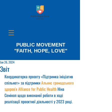
PUBLIC MOVEMENT
"FAITH, HOPE, LOVE"
Jan 26, 2024
Звіт
Координаторка проєкту «Підтримка ініціатив 
спільнот» за підтримки 
Альянс громадського 
здоров'я Alliance for Public Health
 Ніна 
Семікоп щодо виконаної роботи в ході 
реалізації проєктної діяльності у 2023 році.