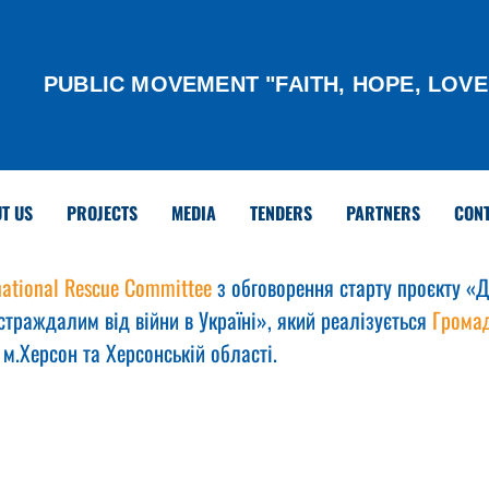
PUBLIC MOVEMENT "FAITH, HOPE, LOVE
T US
PROJECTS
MEDIA
TENDERS
PARTNERS
CON
national Rescue Committee
 з обговорення старту проєкту «
страждалим від війни в Україні», який реалізується 
Громад
в м.Херсон та Херсонській області.