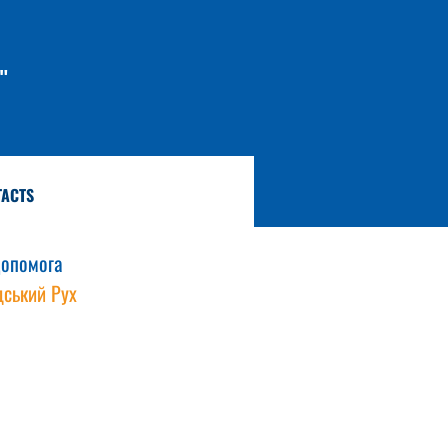
"
TACTS
Допомога 
ський Рух 