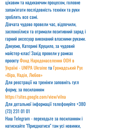
цікавим та надихаючим процесом, головне 
запам'ятати послідовність техніки та руки 
зроблять все самі.
Дівчата чудово провели час, відпочили, 
заспокоїлися та отримали позитивний заряд і 
гарний аксесуар виконаний власними руками. 
Дякуємо, Катерині Круцило, за чудовий 
майстер-клас! Захід провели у рамках 
проєкту 
Фонд Народонаселення ООН в 
Україні - UNFPA Ukraine
 та 
Громадський Рух 
«Віра, Надія, Любов»
Для реєстрації на тренінги заповніть гугл 
форму, за посиланням
https://sites.google.com/view/vilna
Для детальної інформації телефонуйте +380 
(73) 231 01 01
Наш Telegram - переходьте за посиланням і 
натискайте "Приєднатися" там усі новинки, 