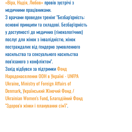
«Віра, Надія, Любов»
 провів зустрічі з 
медичними працівниками. 
З врачами проведен тренінг "Безбар'єрність: 
основні принципи та складові. Безбар'єрність 
у доступності до медичних (гінекологічних) 
послуг для жінок з інвалідністю, жінок 
постраждалих від ґендерно зумовленного 
насильства та сексуального насильства 
пов'язаного з конфліктом".
Захід відбувся за підтримки 
Фонд 
Народонаселення ООН в Україні - UNFPA 
Ukraine
, 
Ministry of Foreign Affairs of 
Denmark
, 
Український Жіночий Фонд / 
Ukrainian Women's Fund
, 
Благодійний Фонд 
"Здоров'я жінки і планування сім'ї"
.