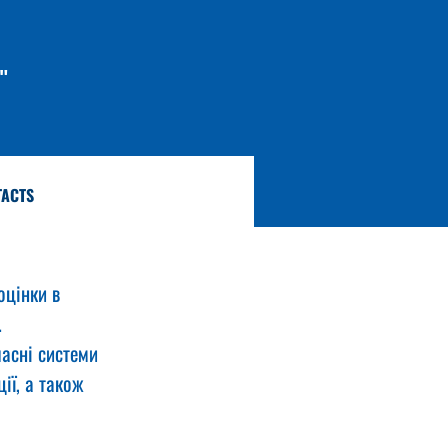
"
TACTS
оцінки в 
 
асні системи 
ії, а також 