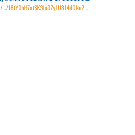
om/.../18tY0hH7atSK3lnDZy1U814dONe2...