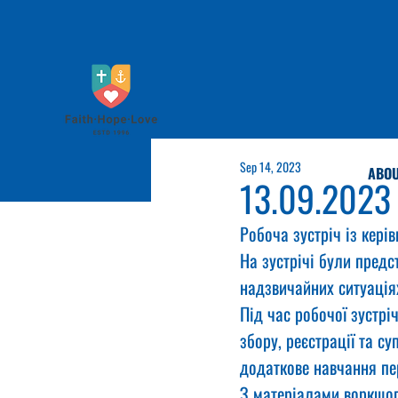
Sep 14, 2023
ABOU
13.09.2023
Робоча зустріч із кері
На зустрічі були предс
надзвичайних ситуаціях
Під час робочої зустрі
збору, реєстрації та с
додаткове навчання пе
З матеріалами воркшоп