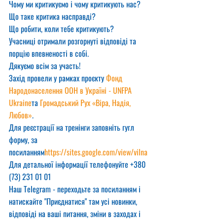
Чому ми критикуємо і чому критикують нас?
Що таке критика насправді?
Що робити, коли тебе критикують?
Учасниці отримали розгорнуті відповіді та 
порцію впевненості в собі.
Дякуємо всім за участь! 
Захід провели у рамках проєкту 
Фонд 
Народонаселення ООН в Україні - UNFPA 
Ukraine
та 
Громадський Рух «Віра, Надія, 
Любов»
.
Для реєстрації на тренінги заповніть гугл 
форму, за 
посиланням
https://sites.google.com/view/vilna
Для детальної інформації телефонуйте +380 
(73) 231 01 01
Наш Telegram - переходьте за посиланням і 
натискайте "Приєднатися" там усі новинки, 
відповіді на ваші питання, зміни в заходах і 