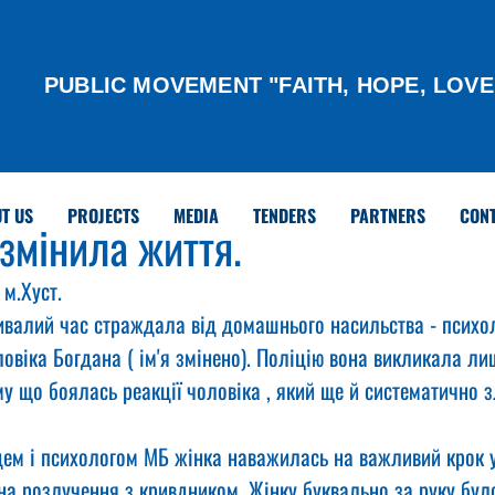
PUBLIC MOVEMENT "FAITH, HOPE, LOVE
T US
PROJECTS
MEDIA
TENDERS
PARTNERS
CON
 змінила життя.
м.Хуст.
ривалий час страждала від домашнього насильства - психол
ловіка Богдана ( ім'я змінено). Поліцію вона викликала ли
у що боялась реакції чоловіка , який ще й систематично 
цем і психологом МБ жінка наважилась на важливий крок у
на розлучення з кривдником. Жінку буквально за руку бул