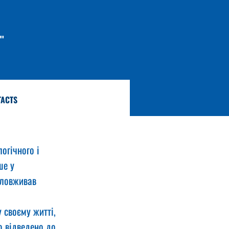
"
TACTS
огічного і 
ше у 
зловживав 
 своєму житті, 
о відведено до 