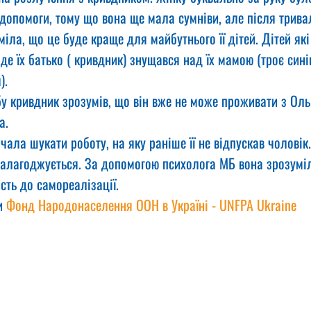
допомоги, тому що вона ще мала сумніви, але після тривал
іла, що це буде краще для майбутнього її дітей. Дітей які
де їх батько ( кривдник) знущався над їх мамою (троє сині
).
у кривдник зрозумів, що він вже не може проживати з Оль
а.
чала шукати роботу, на яку раніше її не відпускав чоловік.
 налагоджується. За допомогою психолога МБ вона зрозумі
ість до самореалізації.
и 
Фонд Народонаселення ООН в Україні - UNFPA Ukraine