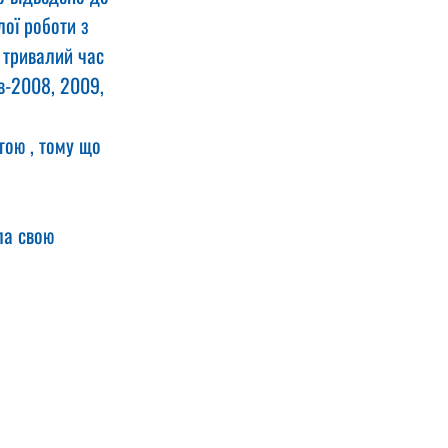
ої роботи з 
 тривалий час 
в-2008, 2009, 
гою , тому що 
ла свою 