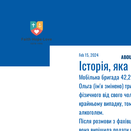
Feb 15, 2024
ABOU
Історія, яка
Мобільна бригада 42,2 
Ольга (ім'я змінено) т
фізичного від свого чо
крайньому випадку, том
алкоголем.
Після розмови з фахів
вона вирішила подати 