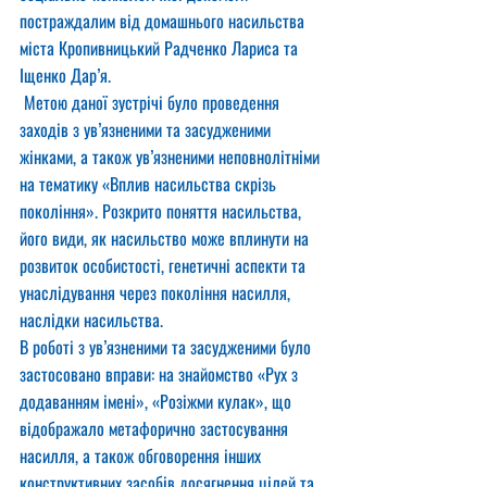
постраждалим від домашнього насильства 
міста Кропивницький Радченко Лариса та 
Іщенко Дар’я. 
 Метою даної зустрічі було проведення 
заходів з ув’язненими та засудженими 
жінками, а також ув’язненими неповнолітніми 
на тематику «Вплив насильства скрізь 
покоління». Розкрито поняття насильства, 
його види, як насильство може вплинути на 
розвиток особистості, генетичні аспекти та 
унаслідування через покоління насилля, 
наслідки насильства. 
В роботі з ув’язненими та засудженими було 
застосовано вправи: на знайомство «Рух з 
додаванням імені», «Розіжми кулак», що 
відображало метафорично застосування 
насилля, а також обговорення інших 
конструктивних засобів досягнення цілей та 